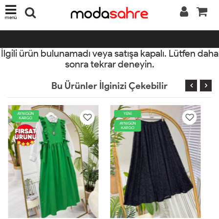
menü
İlgili ürün bulunamadı veya satışa kapalı. Lütfen daha
sonra tekrar deneyin.
Bu Ürünler İlginizi Çekebilir
YENİ
YENİ
AYNIGÜN
AYNIGÜN
KARGO
KARGO