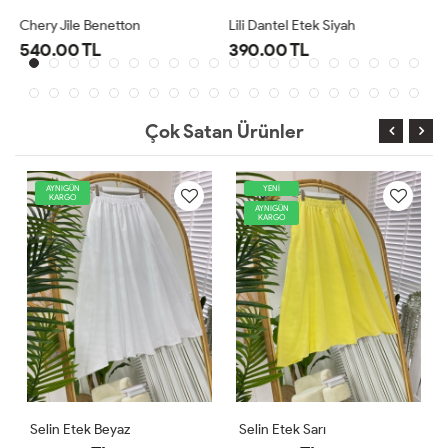
Lili Dantel Etek Siyah
Selin Etek Fuşya
390.00 TL
550.00 TL
Çok Satan Ürünler
YENİ
AYNIGÜN
KARGO
AYNIGÜN
KARGO
Selin Etek Sarı
Holly Crush Etek Siyah