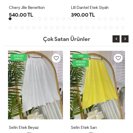
Lili Dantel Etek Siyah
Selin Etek Fuşya
390.00 TL
550.00 TL
Çok Satan Ürünler
YENİ
AYNIGÜN
KARGO
AYNIGÜN
KARGO
Selin Etek Sarı
Holly Crush Etek Siyah