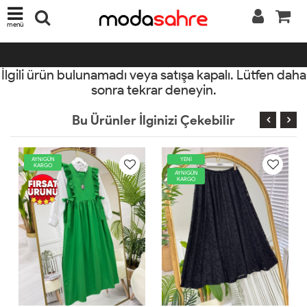
menü
İlgili ürün bulunamadı veya satışa kapalı. Lütfen daha
sonra tekrar deneyin.
Bu Ürünler İlginizi Çekebilir
YENİ
YENİ
AYNIGÜN
AYNIGÜN
KARGO
KARGO