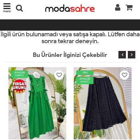
menü
İlgili ürün bulunamadı veya satışa kapalı. Lütfen daha
sonra tekrar deneyin.
Bu Ürünler İlginizi Çekebilir
YENİ
YENİ
AYNIGÜN
AYNIGÜN
KARGO
KARGO