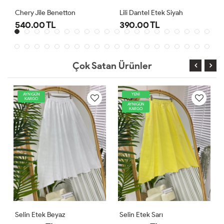
Lili Dantel Etek Siyah
Selin Etek Fuşya
390.00 TL
550.00 TL
Çok Satan Ürünler
YENİ
AYNIGÜN
KARGO
AYNIGÜN
KARGO
Selin Etek Sarı
Holly Crush Etek Siyah