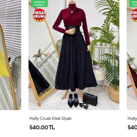
AYNIGÜN
KARGO
tek Siyah
Holly Crush Etek Bordo
540.00 TL