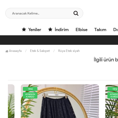
Yeniler
İndirim
Elbise
Takım
Dı
Anasayfa
Etek & Salopet
Rüya Etek siyah
İlgili ürün
YENİ
YENİ
AYNIGÜN
AYNIGÜN
KARGO
KARGO