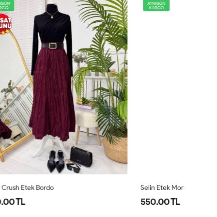
AYNIGÜN
KARGO
Selin Etek Mor
Fi
550.00 TL
7