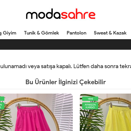
ş Giyim
Tunik & Gömlek
Pantolon
Sweat & Kazak
 bulunamadı veya satışa kapalı. Lütfen daha sonra tek
Bu Ürünler İlginizi Çekebilir
YENİ
AYNIGÜN
KARGO