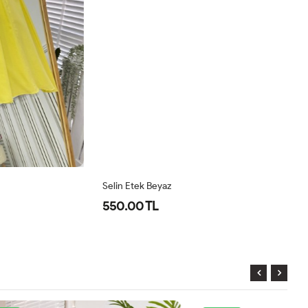
Selin Etek Beyaz
Se
550.00 TL
5