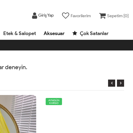
Giriş Yap
Favorilerim
Sepetim [
0
]
Etek & Salopet
Aksesuar
Çok Satanlar
rar deneyin.
AYNIGÜN
KARGO