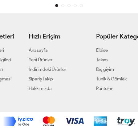
tleri
Hızlı Erişim
Popüler Katego
eri
Anasayfa
Elbise
gileri
Yeni Ürünler
Takım
rı
İndirimdeki Ürünler
Dış giyim
eşmesi
Sipariş Takip
Tunik & Gömlek
Hakkımızda
Pantolon
Geliştir - powered by innovation