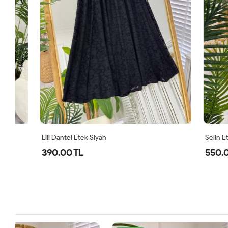
Lili Dantel Etek Siyah
Selin Etek Fu
390.00 TL
550.00 TL