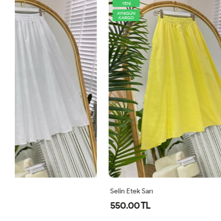
YENİ
AYNIGÜN
KARGO
AYNIGÜN
KARGO
Selin Etek Sarı
Holly Crush E
550.00 TL
540.00 TL