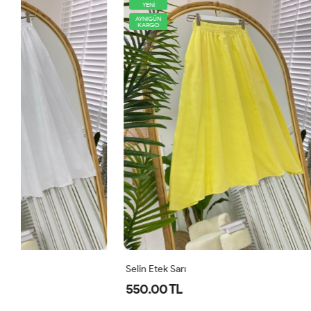
YENİ
AYNIGÜN
KARGO
AYNIGÜN
KARGO
Selin Etek Sarı
Holly Crush E
550.00 TL
540.00 TL