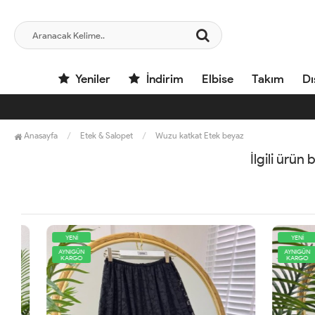
Yeniler
İndirim
Elbise
Takım
Dı
Anasayfa
Etek & Salopet
Wuzu katkat Etek beyaz
İlgili ürün
YENİ
YENİ
AYNIGÜN
AYNIGÜN
KARGO
KARGO