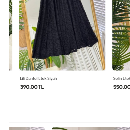
Lili Dantel Etek Siyah
Selin Etek Fu
390.00 TL
550.00 TL