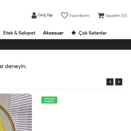
Giriş Yap
Favorilerim
Sepetim [
0
]
Etek & Salopet
Aksesuar
Çok Satanlar
rar deneyin.
AYNIGÜN
KARGO