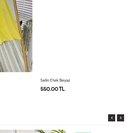
Selin Etek Beyaz
Se
550.00 TL
5