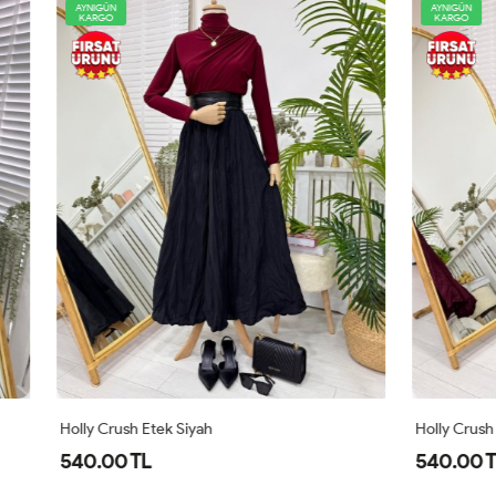
AYNIGÜN
KARGO
tek Siyah
Holly Crush Etek Bordo
540.00 TL