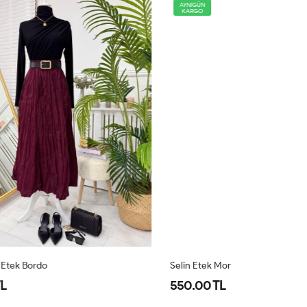
AYNIGÜN
KARGO
Selin Etek Mor
Fi
550.00 TL
7