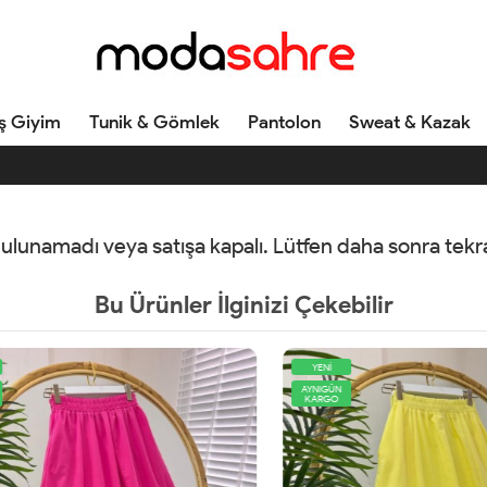
ş Giyim
Tunik & Gömlek
Pantolon
Sweat & Kazak
 bulunamadı veya satışa kapalı. Lütfen daha sonra tek
Bu Ürünler İlginizi Çekebilir
YENİ
AYNIGÜN
KARGO