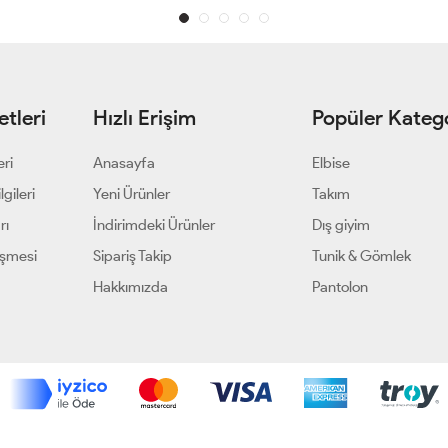
tleri
Hızlı Erişim
Popüler Katego
eri
Anasayfa
Elbise
gileri
Yeni Ürünler
Takım
rı
İndirimdeki Ürünler
Dış giyim
eşmesi
Sipariş Takip
Tunik & Gömlek
Hakkımızda
Pantolon
Geliştir - powered by innovation