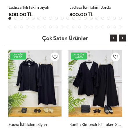
kım Siyah
Ladissa İkili Takım Bordo
Midas Oyşo İkili Tak
800.00 TL
1,000.00 TL
Çok Satan Ürünler
AYNIGÜN
AYNIGÜN
KARGO
KARGO
Fusha İkili Takım Siyah
Bonita Kimonalı İkili Takım Siyah