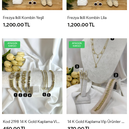
Frezya Ikili Kombin Yeşil
Frezya Ikili Kombin Lila
1,200.00 TL
1,200.00 TL
AYNIGÜN
AYNIGÜN
KARGO
KARGO
Kod 2198 14 K Gold Kaplama Vip Bileklik
14 K Gold Kaplama Vip Ürünler Kod 2196
450.00 TL
370.00 TL