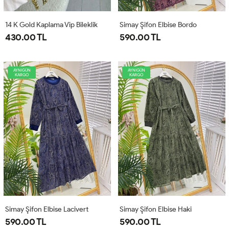
14 K Gold Kaplama Vip Bileklik
Simay Şifon Elbise Bordo
430.00 TL
590.00 TL
AYNIGÜN
AYNIGÜN
KARGO
KARGO
Simay Şifon Elbise Lacivert
Simay Şifon Elbise Haki
590.00 TL
590.00 TL