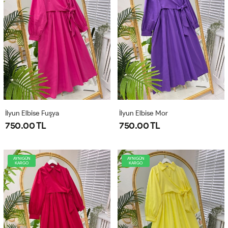
İlyun Elbise Fuşya
İlyun Elbise Mor
750.00 TL
750.00 TL
AYNIGÜN
AYNIGÜN
KARGO
KARGO