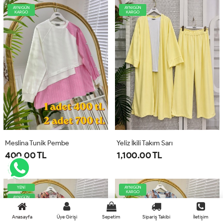
AYNIGÜN
AYNIGÜN
KARGO
KARGO
Meslina Tunik Pembe
Yeliz İkili Takım Sarı
400.00 TL
1,100.00 TL
YENİ
AYNIGÜN
KARGO
AYNIGÜN
KARGO
Anasayfa
Üye Girişi
Sepetim
Sipariş Takibi
İletişim