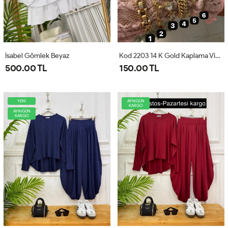
İsabel Gömlek Beyaz
Kod 2203 14 K Gold Kaplama Vip Bileklik
500.00 TL
150.00 TL
YENİ
AYNIGÜN
KARGO
AYNIGÜN
KARGO