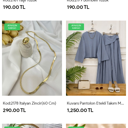
Kod:2181 Taşlı Yüzük
Kod:2179 Bombeli Yüzük
190.00 TL
190.00 TL
AYNIGÜN
AYNIGÜN
KARGO
KARGO
Kod:2178 İtalyan Zincir(60 Cm)
Kuvars Pantolon Etekli Takım Mavi
290.00 TL
1,250.00 TL