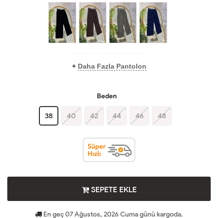
+
Daha Fazla Pantolon
Beden
38
40
42
44
46
48
SEPETE EKLE
En geç 07 Ağustos, 2026 Cuma günü kargoda.