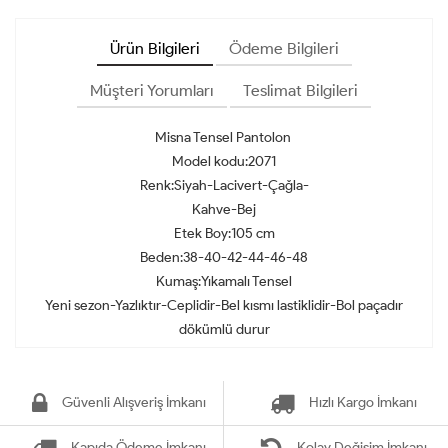
Ürün Bilgileri
Ödeme Bilgileri
Müşteri Yorumları
Teslimat Bilgileri
Misna Tensel Pantolon
Model kodu:2071
Renk:Siyah-Lacivert-Çağla-
Kahve-Bej
Etek Boy:105 cm
Beden:38-40-42-44-46-48
Kumaş:Yıkamalı Tensel
Yeni sezon-Yazlıktır-Ceplidir-Bel kısmı lastiklidir-Bol paçadır
dökümlü durur
Güvenli Alışveriş İmkanı
Hızlı Kargo İmkanı
Kapıda Ödeme İmkanı
Kolay Değişim İmkanı