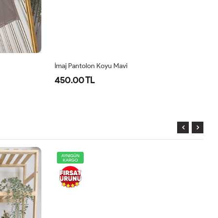
İmaj Pantolon Koyu Mavi
İm
450.00 TL
4
AYNIGÜN
KARGO