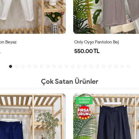
on Beyaz
Only Oyşo Pantolon Bej
550.00 TL
Çok Satan Ürünler
AYNIGÜN
KARGO