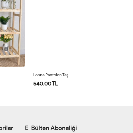
Lonna Pantolon Taş
Fa
540.00 TL
3
riler
E-Bülten Aboneliği