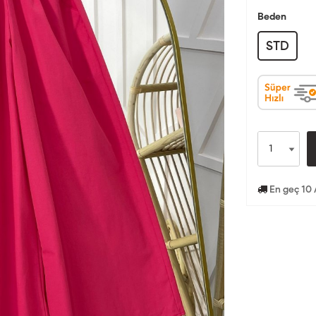
Beden
STD
En geç 10 