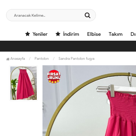
Yeniler
İndirim
Elbise
Takım
Dı
Anasayfa
Pantolon
Sandra Pantolon fuşya