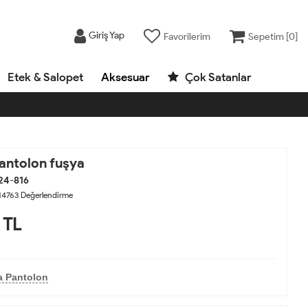
Giriş Yap
Favorilerim
Sepetim [
0
]
Etek & Salopet
Aksesuar
Çok Satanlar
antolon fuşya
24-816
14763
Değerlendirme
TL
a Pantolon