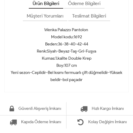
Ürün Bilgileri
Ödeme Bilgileri
Müşteri Yorumları
Teslimat Bilgileri
Wenka Palazzo Pantolon
Model kodu:1692
Beden:36-38-40-42-44
Renk:Siyah-Beyaz-Taş-Gri-Fuşya
Kumas‌:1.kalite Double Krep
Boy:107 cm
Yeni sezon-Ceplidir-Bel kısmı fermuarlı çift düğmelidir-Yüksek
beldir-bol paçadır
Güvenli Alışveriş İmkanı
Hızlı Kargo İmkanı
Kapıda Ödeme İmkanı
Kolay Değişim İmkanı