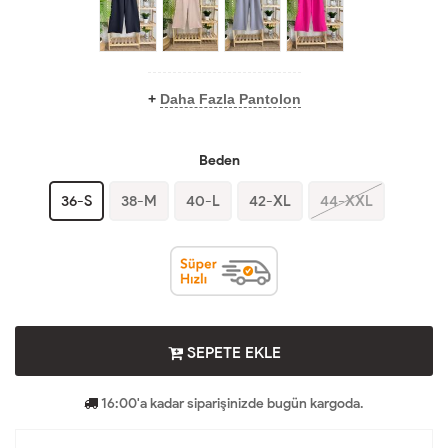
+
Daha Fazla Pantolon
Beden
36-S
38-M
40-L
42-XL
44-XXL
SEPETE EKLE
16:00'a kadar siparişinizde bugün kargoda.