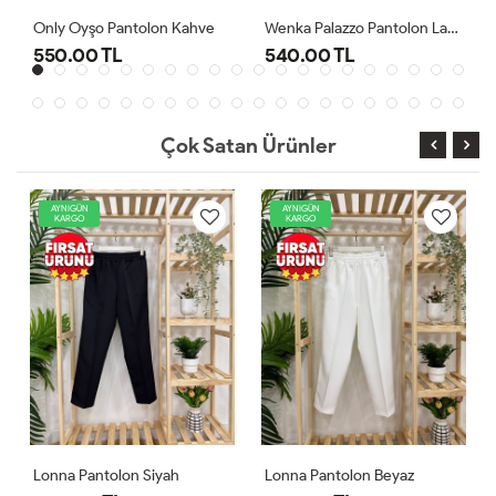
Wenka Palazzo Pantolon Lacivert
Lonna Pantolon Beyaz
540.00 TL
540.00 TL
Çok Satan Ürünler
AYNIGÜN
AYNIGÜN
KARGO
KARGO
h
Lonna Pantolon Beyaz
Lonna Pantolon Lacivert