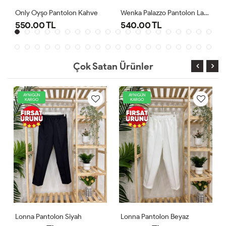
ve
Wenka Palazzo Pantolon Lacivert
Lonna Pantolon Beyaz
540.00 TL
540.00 TL
Çok Satan Ürünler
AYNIGÜN
AYNIGÜN
KARGO
KARGO
yah
Lonna Pantolon Beyaz
Lonna Pantolon Laciver