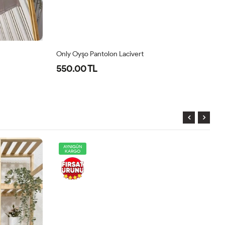
Only Oyşo Pantolon Lacivert
Sa
550.00 TL
4
AYNIGÜN
KARGO