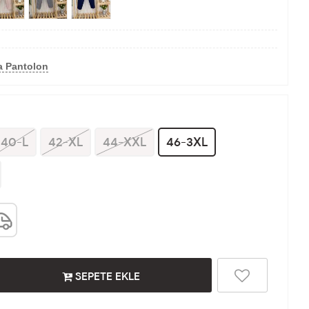
a Pantolon
40-L
42-XL
44-XXL
46-3XL
SEPETE EKLE