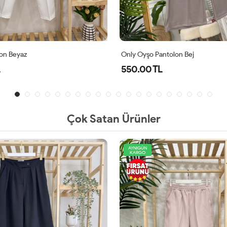
on Beyaz
Only Oyşo Pantolon Bej
550.00 TL
Çok Satan Ürünler
AYNIGÜN
KARGO