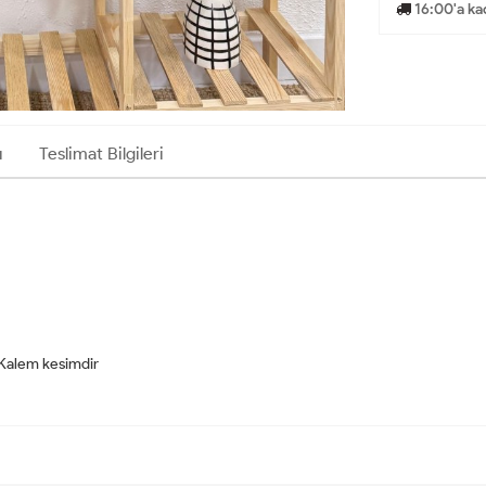
16:00'a ka
ı
Teslimat Bilgileri
r-Kalem kesimdir