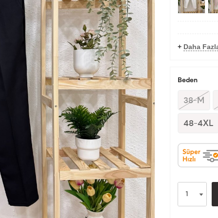
+
Daha Fazl
Beden
38-M
48-4XL