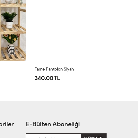
Fame Pantolon Siyah
Lo
340.00 TL
5
riler
E-Bülten Aboneliği