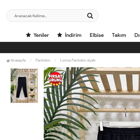
Yeniler
İndirim
Elbise
Takım
Dı
Anasayfa
Pantolon
Lonna Pantolon siyah