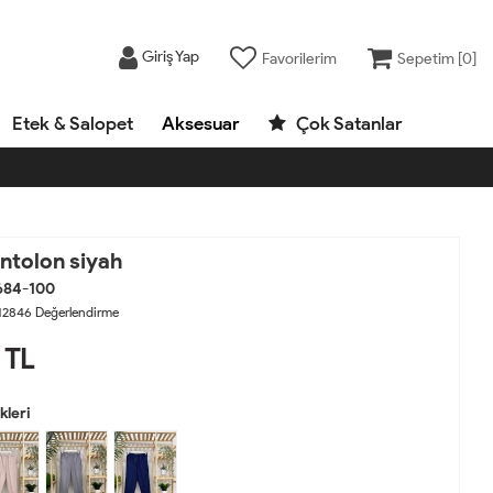
Giriş Yap
Favorilerim
Sepetim [
0
]
Etek & Salopet
Aksesuar
Çok Satanlar
ntolon siyah
684-100
12846
Değerlendirme
TL
leri