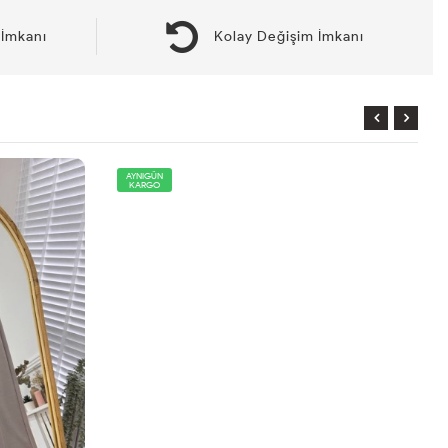
İmkanı
Kolay Değişim İmkanı
AYNIGÜN
KARGO