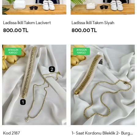
Ladissa İkili Takım Lacivert
Ladissa İkili Takım Siyah
800.00 TL
800.00 TL
AYNIGÜN
AYNIGÜN
KARGO
KARGO
Kod 2187
1- Saat Kordonu Bileklik 2- Burgu Kolye