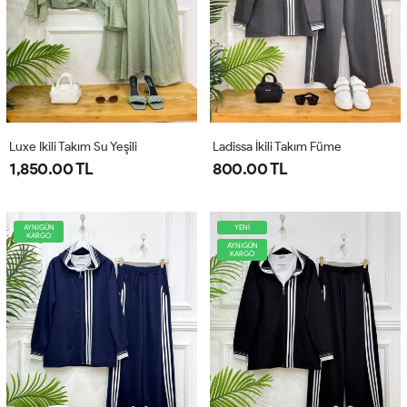
Luxe Ikili Takım Su Yeşili
Ladissa İkili Takım Füme
1,850.00 TL
800.00 TL
AYNIGÜN
YENİ
KARGO
AYNIGÜN
KARGO