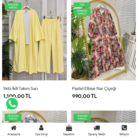
AYNIGÜN
YENİ
KARGO
AYNIGÜN
KARGO
Yeliz İkili Takım Sarı
Pastel Elbise Nar Çiçeği
1,100.00 TL
990.00 TL
AYNIGÜN
AYNIGÜN
KARGO
KARGO
Anasayfa
Üye Girişi
Sepetim
Sipariş Takibi
İletişim