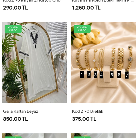
Kod:2178 İtalyan Zincir(60 Cm)
Kuvars Pantolon Etekli Takım Mavi
290.00 TL
1,250.00 TL
AYNIGÜN
AYNIGÜN
KARGO
KARGO
Galia Kaftan Beyaz
Kod 2170 Bileklik
850.00 TL
375.00 TL