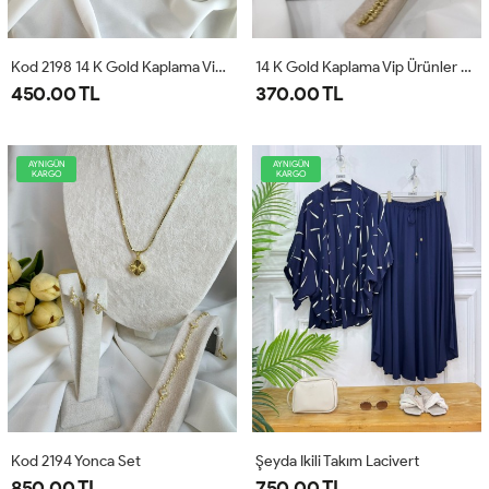
Kod 2198 14 K Gold Kaplama Vip Bileklik
14 K Gold Kaplama Vip Ürünler Kod 2196
450.00 TL
370.00 TL
AYNIGÜN
AYNIGÜN
KARGO
KARGO
Kod 2194 Yonca Set
Şeyda Ikili Takım Lacivert
850.00 TL
750.00 TL