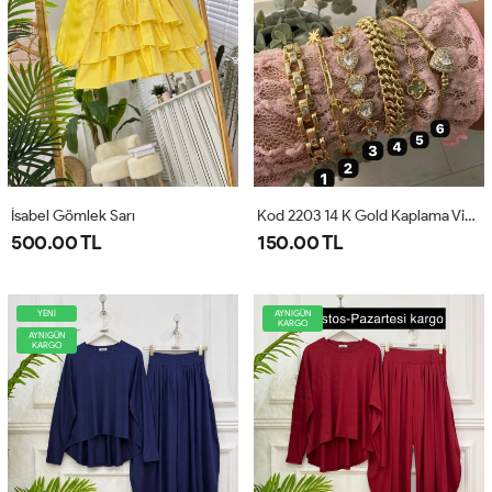
İsabel Gömlek Sarı
Kod 2203 14 K Gold Kaplama Vip Bileklik
500.00 TL
150.00 TL
YENİ
AYNIGÜN
KARGO
AYNIGÜN
KARGO