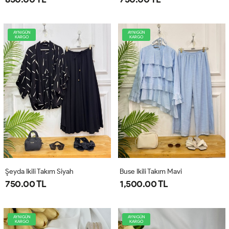
AYNIGÜN
AYNIGÜN
KARGO
KARGO
Şeyda Ikili Takım Siyah
Buse Ikili Takım Mavi
750.00 TL
1,500.00 TL
AYNIGÜN
AYNIGÜN
KARGO
KARGO