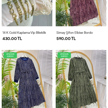
14 K Gold Kaplama Vip Bileklik
Simay Şifon Elbise Bordo
430.00 TL
590.00 TL
AYNIGÜN
AYNIGÜN
KARGO
KARGO