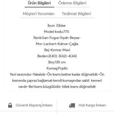
Ürün Bilgileri
Ödeme Bilgileri
Müşteri Yorumları
Teslimat Bilgileri
İlyun Elbise
Model kodu:770
Renk:Sarı-Fuşya-Siyah-Beyaz-
Mor-Lacivert-Kahve-Çağla
Bej-Kırmızı-Mavi
Beden:2(40)-3(42)-4(44)
Boy:135 cm
Kumaş:Poplin
Yeni sezondur-Yakalıdır-Ön kısmı beline kadar düğmelidir-Ön
kısmında çapraz bağlamalı kendi kumaşından sabit kemeri
vardır-Bel kısmı büzgülüdür-bilek kısmı düğmelidir
Güvenli Alışveriş İmkanı
Hızlı Kargo İmkanı