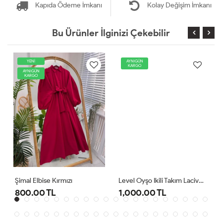
Kapıda Ödeme İmkanı
Kolay Değişim İmkanı
Bu Ürünler İlginizi Çekebilir
YENİ
AYNIGÜN
KARGO
AYNIGÜN
KARGO
Şimal Elbise Kırmızı
Level Oyşo Ikili Takım Lacivert
800.00 TL
1,000.00 TL