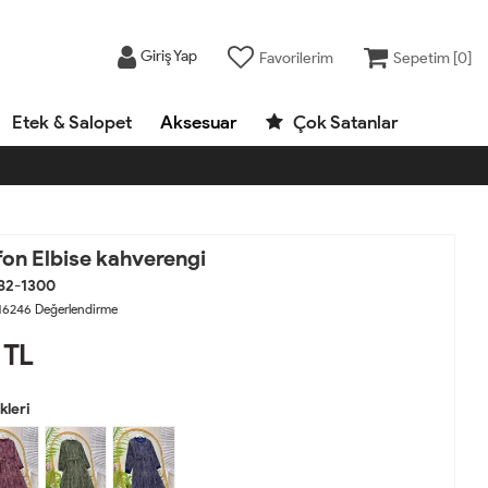
Giriş Yap
Favorilerim
Sepetim [
0
]
Etek & Salopet
Aksesuar
Çok Satanlar
fon Elbise kahverengi
82-1300
16246
Değerlendirme
TL
leri