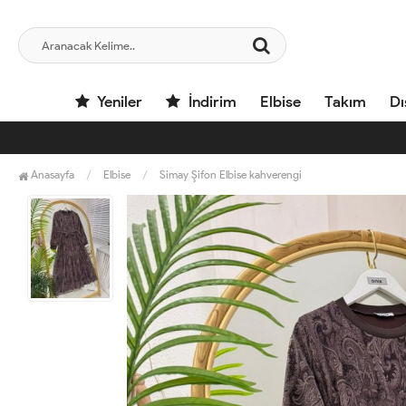
Yeniler
İndirim
Elbise
Takım
Dı
Anasayfa
Elbise
Simay Şifon Elbise kahverengi