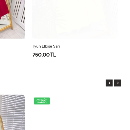
İlyun Elbise Sarı
İl
750.00 TL
7
AYNIGÜN
KARGO