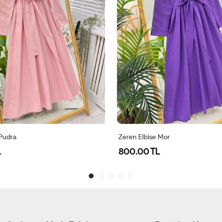
 Pudra
Zeren Elbise Mor
L
800.00 TL