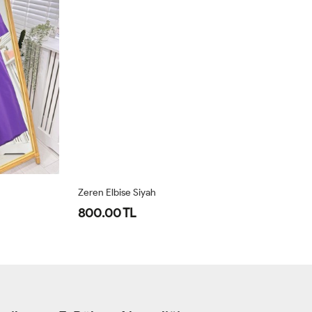
Zeren Elbise Siyah
Ze
800.00 TL
8