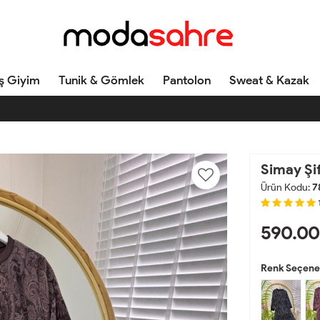
ş Giyim
Tunik & Gömlek
Pantolon
Sweat & Kazak
Simay Şi
Ürün Kodu:
7
590.00
Renk Seçenek