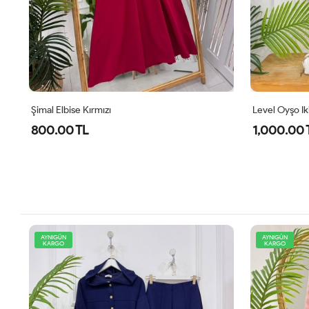
Şimal Elbise Kırmızı
Level Oyşo Iki
800.00 TL
1,000.00 
AYNIGÜN
AYNIGÜN
KARGO
KARGO