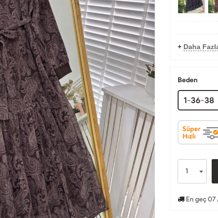
+
Daha Fazla
Beden
1-36-38
En geç 07