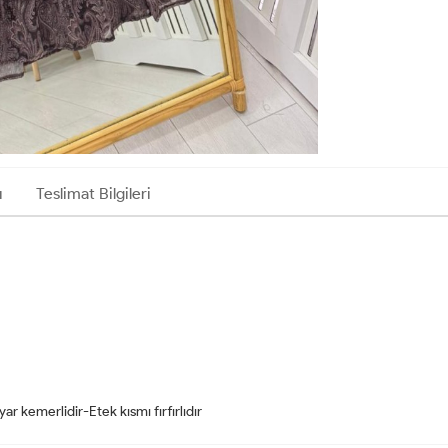
ı
Teslimat Bilgileri
r kemerlidir-Etek kısmı fırfırlıdır