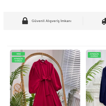
Güvenli Alışveriş İmkanı
YENİ
AYNIGÜN
KARGO
AYNIGÜN
KARGO