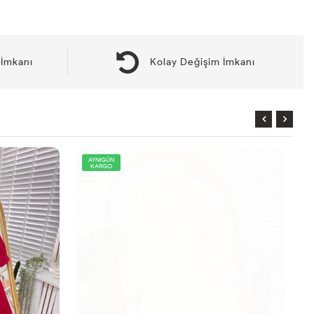
İmkanı
Kolay Değişim İmkanı
AYNIGÜN
KARGO