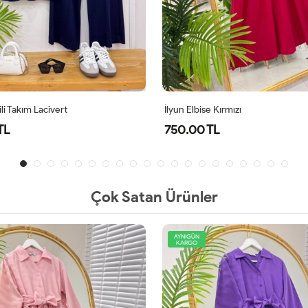
li Takım Lacivert
İlyun Elbise Kırmızı
TL
750.00 TL
Çok Satan Ürünler
AYNIGÜN
KARGO