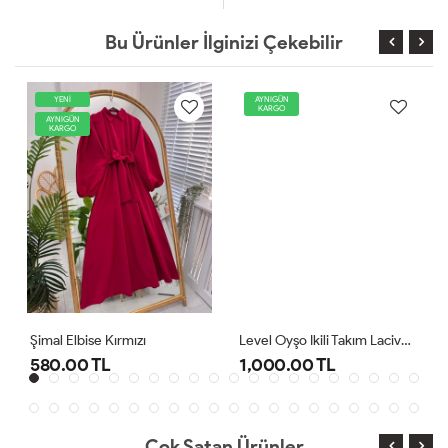
Bu Ürünler İlginizi Çekebilir
YENİ
AYNIGÜN
KARGO
AYNIGÜN
KARGO
Şimal Elbise Kırmızı
Level Oyşo Ikili Takım Lacivert
580.00 TL
1,000.00 TL
Çok Satan Ürünler