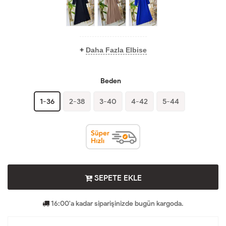
+
Daha Fazla Elbise
Beden
1-36
2-38
3-40
4-42
5-44
SEPETE EKLE
16:00'a kadar siparişinizde bugün kargoda.