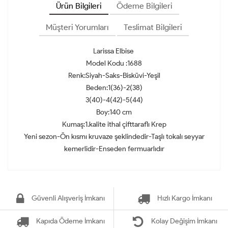
Ürün Bilgileri
Ödeme Bilgileri
Müşteri Yorumları
Teslimat Bilgileri
Larissa Elbise
Model Kodu :1688
Renk:Siyah-Saks-Bisküvi-Yeşil
Beden:1(36)-2(38)
3(40)-4(42)-5(44)
Boy:140 cm
Kumaş:1.kalite ithal çifttaraflı Krep
Yeni sezon-Ön kısmı kruvaze şeklindedir-Taşlı tokalı seyyar
kemerlidir-Enseden fermuarlıdır
Güvenli Alışveriş İmkanı
Hızlı Kargo İmkanı
Kapıda Ödeme İmkanı
Kolay Değişim İmkanı