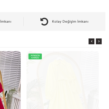
İmkanı
Kolay Değişim İmkanı
AYNIGÜN
KARGO