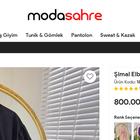
ş Giyim
Tunik & Gömlek
Pantolon
Sweat & Kazak
Şimal Elb
Ürün Kodu:
1
800.0
Renk Seçenek