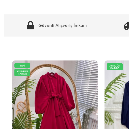
Güvenli Alışveriş İmkanı
YENİ
AYNIGÜN
KARGO
AYNIGÜN
KARGO