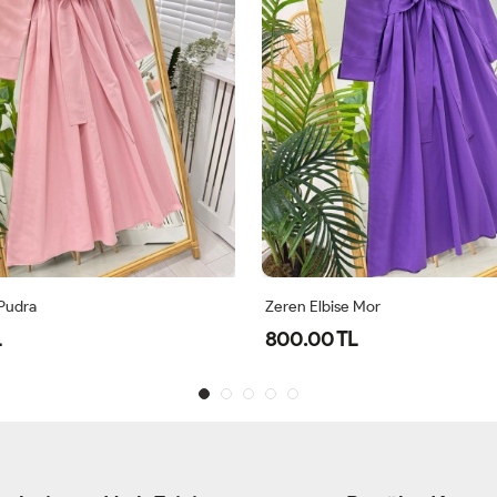
 Pudra
Zeren Elbise Mor
L
800.00 TL