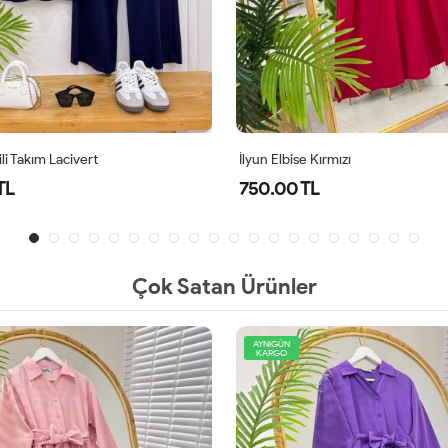
li Takım Lacivert
İlyun Elbise Kırmızı
TL
750.00 TL
Çok Satan Ürünler
AYNIGÜN
KARGO