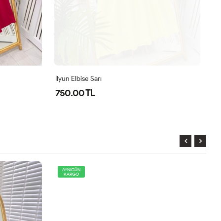
İlyun Elbise Sarı
İl
750.00 TL
7
AYNIGÜN
KARGO