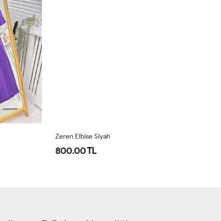
Zeren Elbise Siyah
Ze
800.00 TL
8