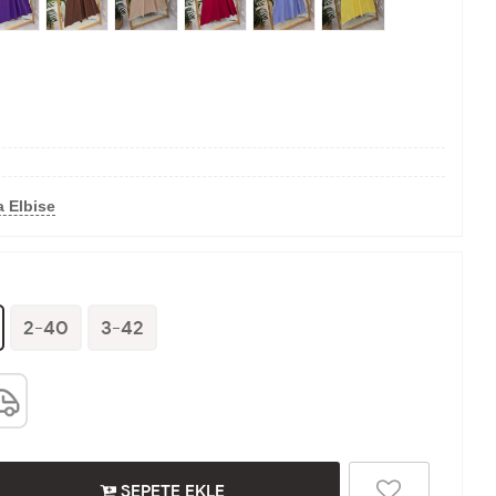
 Elbise
2-40
3-42
SEPETE EKLE