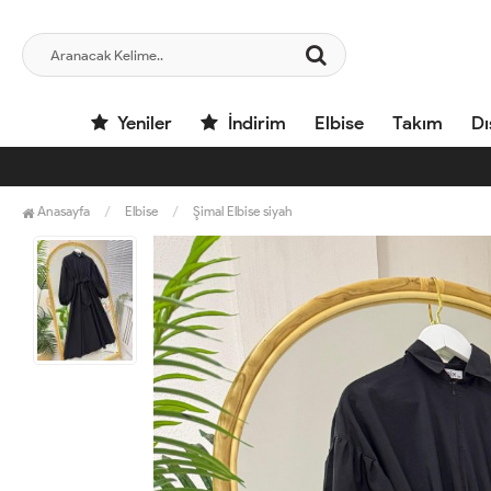
Yeniler
İndirim
Elbise
Takım
Dı
Anasayfa
Elbise
Şimal Elbise siyah