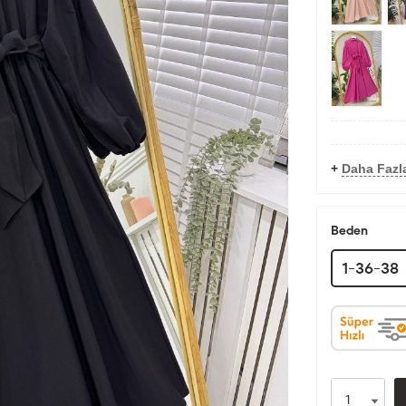
+
Daha Fazla
Beden
1-36-38