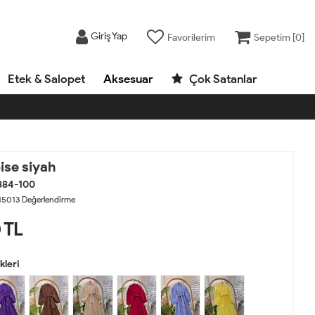
Giriş Yap
Favorilerim
Sepetim [
0
]
Etek & Salopet
Aksesuar
Çok Satanlar
ise siyah
884-100
15013
Değerlendirme
0
TL
leri