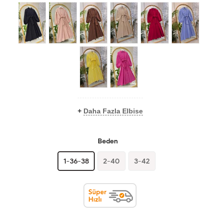
+
Daha Fazla Elbise
Beden
1-36-38
2-40
3-42