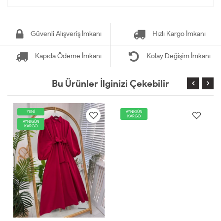
Güvenli Alışveriş İmkanı
Hızlı Kargo İmkanı
Kapıda Ödeme İmkanı
Kolay Değişim İmkanı
Bu Ürünler İlginizi Çekebilir
YENİ
AYNIGÜN
KARGO
AYNIGÜN
KARGO