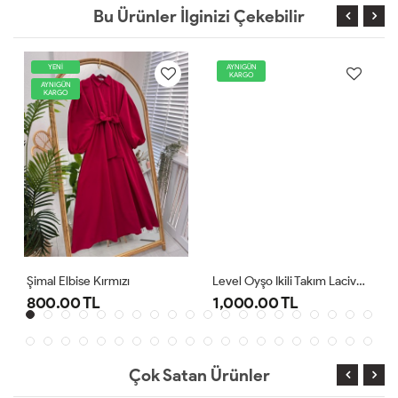
Bu Ürünler İlginizi Çekebilir
YENİ
AYNIGÜN
KARGO
AYNIGÜN
KARGO
Şimal Elbise Kırmızı
Level Oyşo Ikili Takım Lacivert
800.00 TL
1,000.00 TL
Çok Satan Ürünler