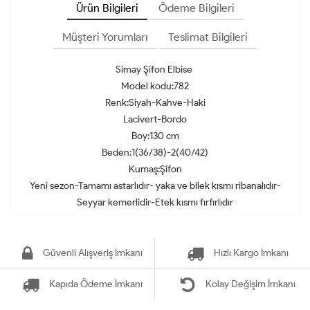
Ürün Bilgileri
Ödeme Bilgileri
Müşteri Yorumları
Teslimat Bilgileri
Simay Şifon Elbise
Model kodu:782
Renk:Siyah-Kahve-Haki
Lacivert-Bordo
Boy:130 cm
Beden:1(36/38)-2(40/42)
Kumaş:Şifon
Yeni sezon-Tamamı astarlıdır- yaka ve bilek kısmı ribanalıdır-
Seyyar kemerlidir-Etek kısmı fırfırlıdır
Güvenli Alışveriş İmkanı
Hızlı Kargo İmkanı
Kapıda Ödeme İmkanı
Kolay Değişim İmkanı