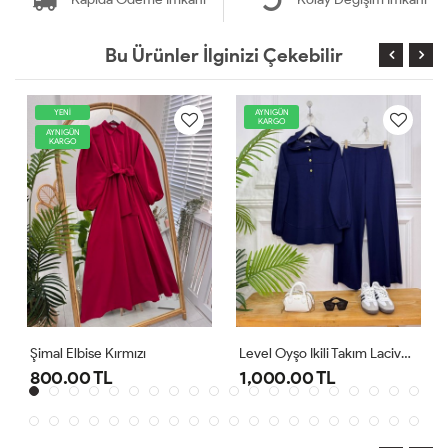
Bu Ürünler İlginizi Çekebilir
YENİ
AYNIGÜN
KARGO
AYNIGÜN
KARGO
Şimal Elbise Kırmızı
Level Oyşo Ikili Takım Lacivert
800.00 TL
1,000.00 TL