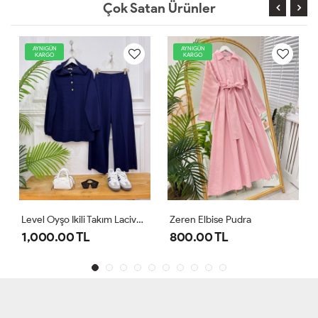
Çok Satan Ürünler
AYNIGÜN
AYNIGÜN
KARGO
KARGO
Level Oyşo Ikili Takım Lacivert
Zeren Elbise Pudra
1,000.00 TL
800.00 TL