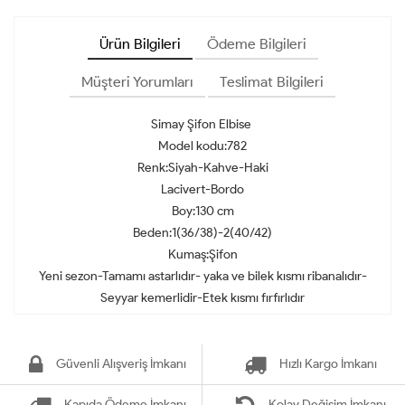
Ürün Bilgileri
Ödeme Bilgileri
Müşteri Yorumları
Teslimat Bilgileri
Simay Şifon Elbise
Model kodu:782
Renk:Siyah-Kahve-Haki
Lacivert-Bordo
Boy:130 cm
Beden:1(36/38)-2(40/42)
Kumaş:Şifon
Yeni sezon-Tamamı astarlıdır- yaka ve bilek kısmı ribanalıdır-
Seyyar kemerlidir-Etek kısmı fırfırlıdır
Güvenli Alışveriş İmkanı
Hızlı Kargo İmkanı
Kapıda Ödeme İmkanı
Kolay Değişim İmkanı