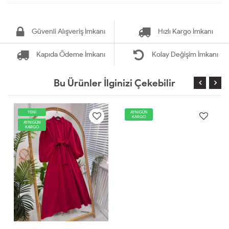
Güvenli Alışveriş İmkanı
Hızlı Kargo İmkanı
Kapıda Ödeme İmkanı
Kolay Değişim İmkanı
Bu Ürünler İlginizi Çekebilir
YENİ
AYNIGÜN
KARGO
AYNIGÜN
KARGO