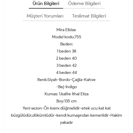
Ürün Bilgileri
Ödeme Bilgileri
Müşteri Yorumları
Teslimat Bilgileri
Mira Elbise
Model kodu:755
Beden:
1 beden 38
2 beden 40
3 beden 42
4 beden 44
Renk:Siyah-Bordo-Çağla-Kahve
-Bej-İndigo
Kumas‌: 1.kalite İthal Eliza
Boy:135 cm
Yeni sezon-Ön kısmı düğmelidir-etek ucu kat kat
büzgülüdür,dökümlüdür-kendi kumaşından kemerlidir-Hakim
yakadır