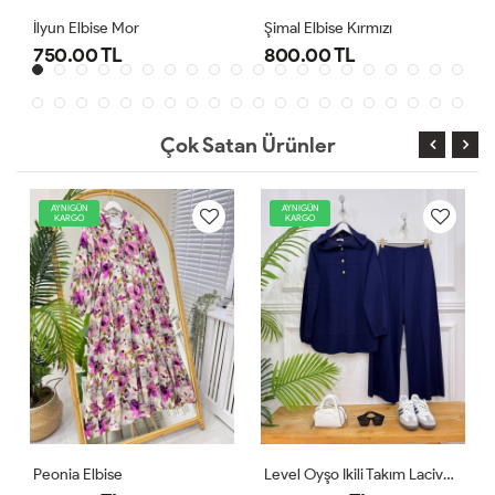
Şimal Elbise Kırmızı
Level Oyşo Ikili Takım Lacivert
800.00 TL
1,000.00 TL
Çok Satan Ürünler
AYNIGÜN
AYNIGÜN
KARGO
KARGO
Level Oyşo Ikili Takım Lacivert
Zeren Elbise Pudra