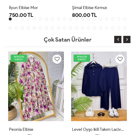
Şimal Elbise Kırmızı
Level Oyşo Ikili Takım Lacivert
800.00 TL
1,000.00 TL
Çok Satan Ürünler
AYNIGÜN
AYNIGÜN
KARGO
KARGO
Level Oyşo Ikili Takım Lacivert
Zeren Elbise Pudra