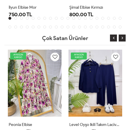
Şimal Elbise Kırmızı
Level Oyşo Ikili Takım Lacivert
800.00 TL
1,000.00 TL
Çok Satan Ürünler
AYNIGÜN
AYNIGÜN
KARGO
KARGO
Level Oyşo Ikili Takım Lacivert
Zeren Elbise Pudra