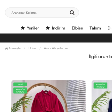
Yeniler
İndirim
Elbise
Takım
Dı
Anasayfa
Elbise
Arora Abiye lacivert
İlgili ürün
YENİ
AYNIGÜN
KARGO
AYNIGÜN
KARGO