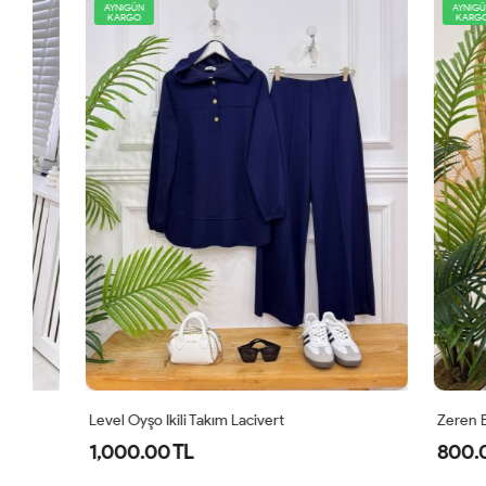
AYNIGÜN
AYNIGÜN
KARGO
KARGO
Level Oyşo Ikili Takım Lacivert
Zeren Elbise
1,000.00 TL
800.00 T