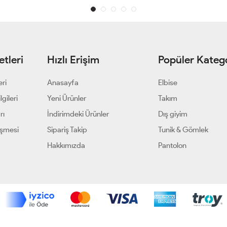
tleri
Hızlı Erişim
Popüler Katego
eri
Anasayfa
Elbise
gileri
Yeni Ürünler
Takım
rı
İndirimdeki Ürünler
Dış giyim
eşmesi
Sipariş Takip
Tunik & Gömlek
Hakkımızda
Pantolon
Geliştir - powered by innovation