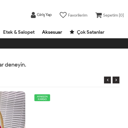
Giriş Yap
Favorilerim
Sepetim [
0
]
Etek & Salopet
Aksesuar
Çok Satanlar
rar deneyin.
AYNIGÜN
KARGO