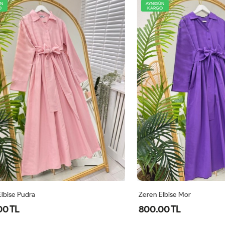
AYNIGÜN
KARGO
 Pudra
Zeren Elbise Mor
L
800.00 TL