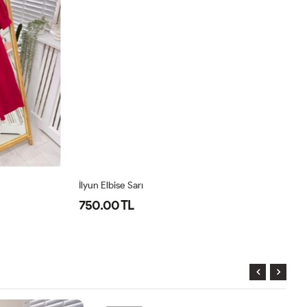
İlyun Elbise Sarı
Pr
750.00 TL
8