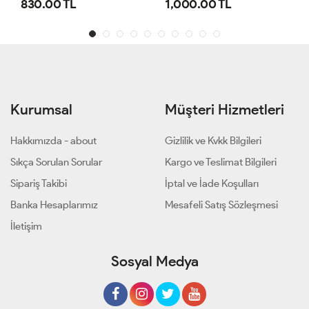
TL
1,000.00 TL
800.00 TL
Kurumsal
Müşteri Hizmetleri
Hakkımızda - about
Gizlilik ve Kvkk Bilgileri
Sıkça Sorulan Sorular
Kargo ve Teslimat Bilgileri
Sipariş Takibi
İptal ve İade Koşulları
Banka Hesaplarımız
Mesafeli Satış Sözleşmesi
İletişim
Sosyal Medya