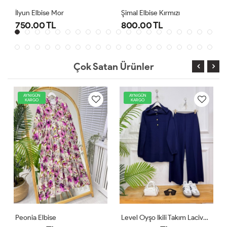
Şimal Elbise Kırmızı
Level Oyşo Ikili Takım Lacivert
800.00 TL
1,000.00 TL
Çok Satan Ürünler
AYNIGÜN
AYNIGÜN
KARGO
KARGO
Level Oyşo Ikili Takım Lacivert
Zeren Elbise Pudra