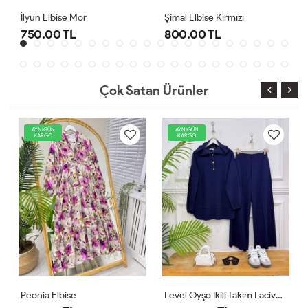
Şimal Elbise Kırmızı
Level Oyşo Ikili Takım Lacivert
800.00 TL
1,000.00 TL
Çok Satan Ürünler
IGÜN
AYNIGÜN
AYNIGÜN
RGO
KARGO
KARGO
a Elbise
Level Oyşo Ikili Takım Lacivert
Zeren Elb