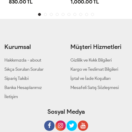
.00 TL
1,000.00 TL
800.00
Kurumsal
Müşteri Hizmetleri
Hakkımızda - about
Gizlilik ve Kvkk Bilgileri
Sıkça Sorulan Sorular
Kargo ve Teslimat Bilgileri
Sipariş Takibi
İptal ve İade Koşulları
Banka Hesaplarımız
Mesafeli Satış Sözleşmesi
İletişim
Sosyal Medya