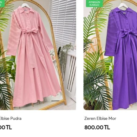
AYNIGÜN
KARGO
 Pudra
Zeren Elbise Mor
L
800.00 TL