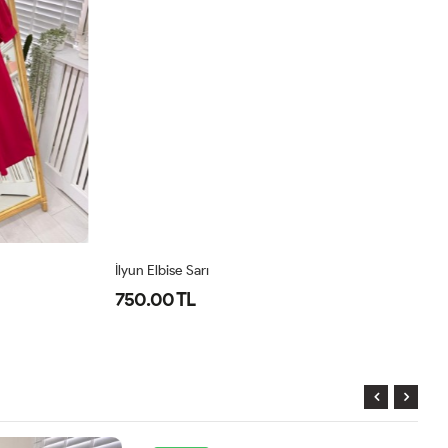
İlyun Elbise Sarı
Pr
750.00 TL
8