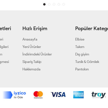
tleri
Hızlı Erişim
Popüler Katego
eri
Anasayfa
Elbise
gileri
Yeni Ürünler
Takım
rı
İndirimdeki Ürünler
Dış giyim
eşmesi
Sipariş Takip
Tunik & Gömlek
Hakkımızda
Pantolon
Geliştir - powered by innovation