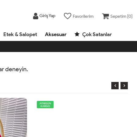
Giriş Yap
Favorilerim
Sepetim [
0
]
Etek & Salopet
Aksesuar
Çok Satanlar
rar deneyin.
AYNIGÜN
KARGO