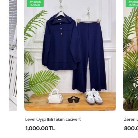
AYNIGÜN
AYNIGÜN
KARGO
KARGO
Level Oyşo Ikili Takım Lacivert
Zeren Elbise
1,000.00 TL
800.00 T