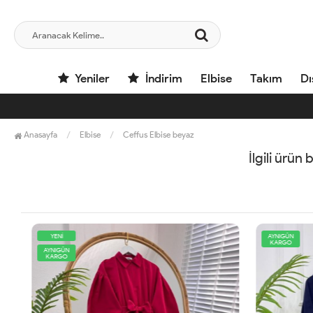
Yeniler
İndirim
Elbise
Takım
Dı
Anasayfa
Elbise
Ceffus Elbise beyaz
İlgili ürün
YENİ
AYNIGÜN
KARGO
AYNIGÜN
KARGO