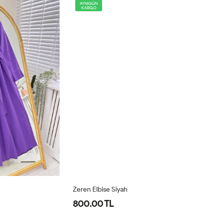
AYNIGÜN
KARGO
Zeren Elbise Siyah
Ze
800.00 TL
8