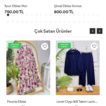
Şimal Elbise Kırmızı
Level Oyşo Ikili Takım Lacivert
800.00 TL
1,000.00 TL
Çok Satan Ürünler
AYNIGÜN
AYNIGÜN
KARGO
KARGO
Level Oyşo Ikili Takım Lacivert
Zeren Elbise Pudra