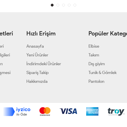
tleri
Hızlı Erişim
Popüler Katego
eri
Anasayfa
Elbise
gileri
Yeni Ürünler
Takım
rı
İndirimdeki Ürünler
Dış giyim
eşmesi
Sipariş Takip
Tunik & Gömlek
Hakkımızda
Pantolon
Geliştir - powered by innovation