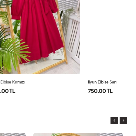
İlyun Elbise Sarı
Pr
750.00 TL
8