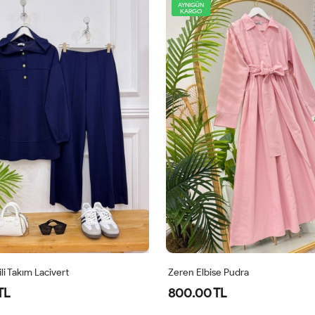
AYNIGÜN
KARGO
 Pudra
Zeren Elbise Mor
L
800.00 TL