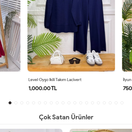
li Takım Lacivert
İlyun Elbise Kırmızı
TL
750.00 TL
Çok Satan Ürünler