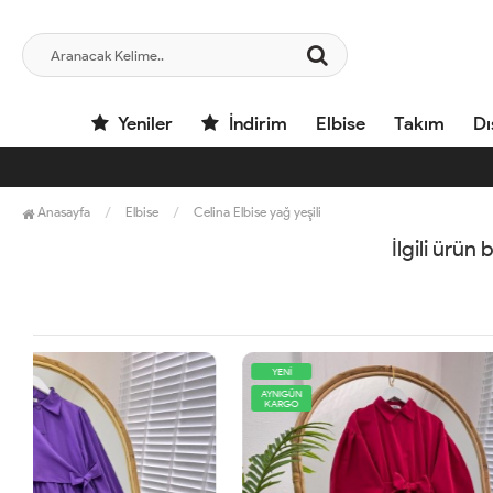
Yeniler
İndirim
Elbise
Takım
Dı
Anasayfa
Elbise
Celina Elbise yağ yeşili
İlgili ürün
YENİ
AYNIGÜN
KARGO
AYNIGÜN
KARGO