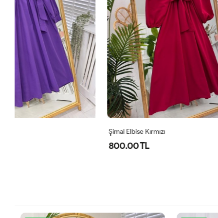
Şimal Elbise Kırmızı
Level Oyşo Iki
800.00 TL
1,000.00 