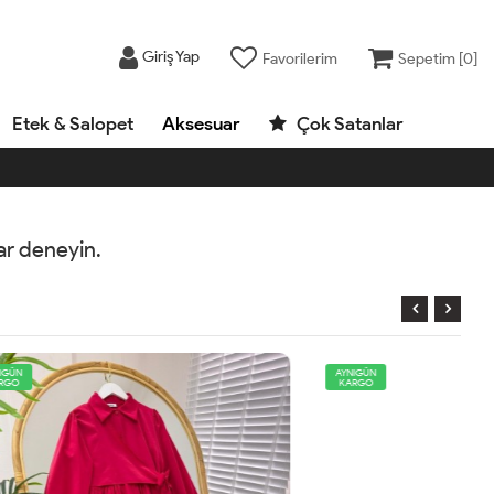
Giriş Yap
Favorilerim
Sepetim [
0
]
Etek & Salopet
Aksesuar
Çok Satanlar
rar deneyin.
AYNIGÜN
KARGO