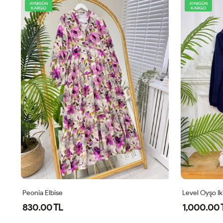
AYNIGÜN
AYNIGÜN
KARGO
KARGO
Level Oyşo Ikili Takım Lacivert
Zeren Elbise
1,000.00 TL
800.00 T