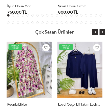
Şimal Elbise Kırmızı
Level Oyşo Ikili Takım Lacivert
800.00 TL
1,000.00 TL
Çok Satan Ürünler
AYNIGÜN
AYNIGÜN
KARGO
KARGO
Level Oyşo Ikili Takım Lacivert
Zeren Elbise Pudra