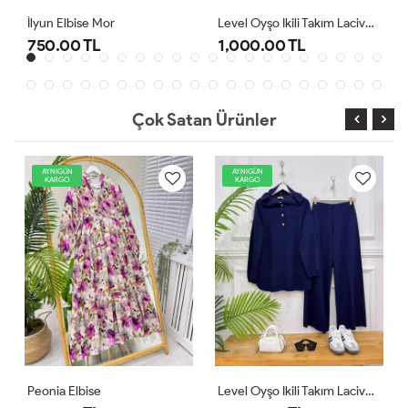
Level Oyşo Ikili Takım Lacivert
Şimal Elbise Kırmızı
1,000.00 TL
800.00 TL
Çok Satan Ürünler
AYNIGÜN
AYNIGÜN
KARGO
KARGO
Level Oyşo Ikili Takım Lacivert
Zeren Elbise Pudra