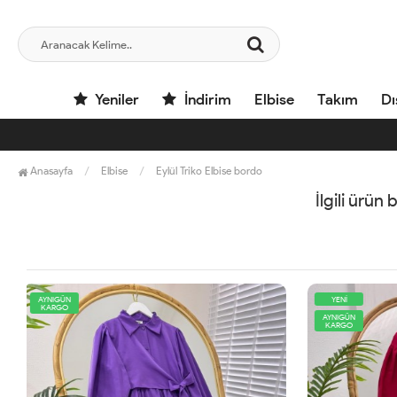
Yeniler
İndirim
Elbise
Takım
Dı
Anasayfa
Elbise
Eylül Triko Elbise bordo
İlgili ürün
YENİ
AYNIGÜN
KARGO
AYNIGÜN
KARGO