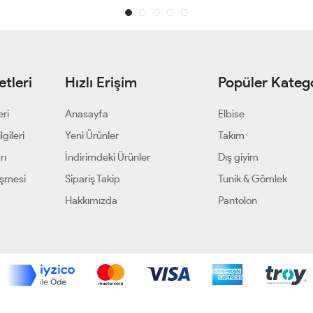
tleri
Hızlı Erişim
Popüler Katego
eri
Anasayfa
Elbise
gileri
Yeni Ürünler
Takım
rı
İndirimdeki Ürünler
Dış giyim
eşmesi
Sipariş Takip
Tunik & Gömlek
Hakkımızda
Pantolon
Geliştir - powered by innovation