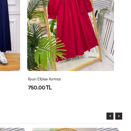
İlyun Elbise Sarı
İl
750.00 TL
7