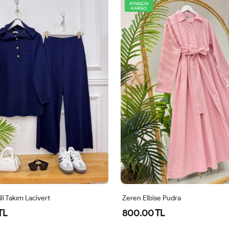
AYNIGÜN
KARGO
 Pudra
Zeren Elbise Mor
L
800.00 TL