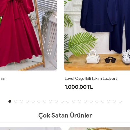
li Takım Lacivert
İlyun Elbise Kırmızı
TL
750.00 TL
Çok Satan Ürünler