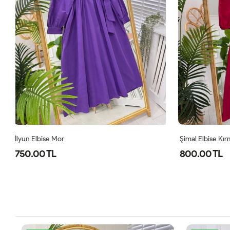
Şimal Elbise Kırmızı
Level Oyşo Iki
800.00 TL
1,000.00 