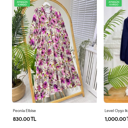
AYNIGÜN
AYNIGÜN
KARGO
KARGO
Level Oyşo Ikili Takım Lacivert
Zeren Elbise
1,000.00 TL
800.00 T