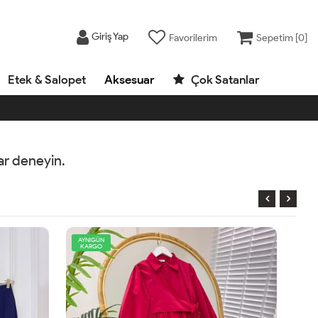
Giriş Yap
Favorilerim
Sepetim [
0
]
Etek & Salopet
Aksesuar
Çok Satanlar
rar deneyin.
AYNIGÜN
KARGO