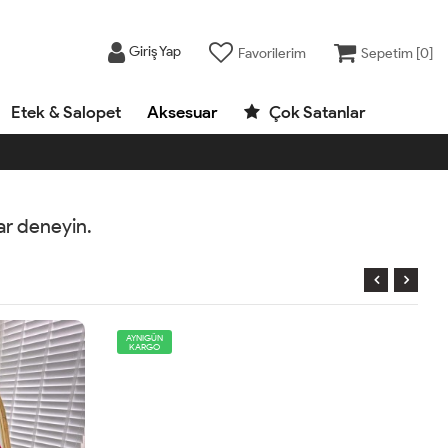
Giriş Yap
Favorilerim
Sepetim [
0
]
Etek & Salopet
Aksesuar
Çok Satanlar
rar deneyin.
AYNIGÜN
KARGO