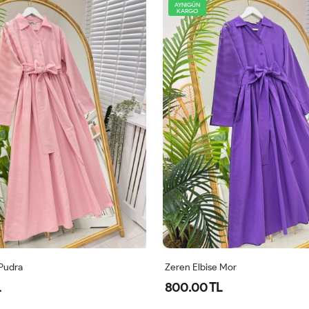
AYNIGÜN
KARGO
 Pudra
Zeren Elbise Mor
L
800.00 TL