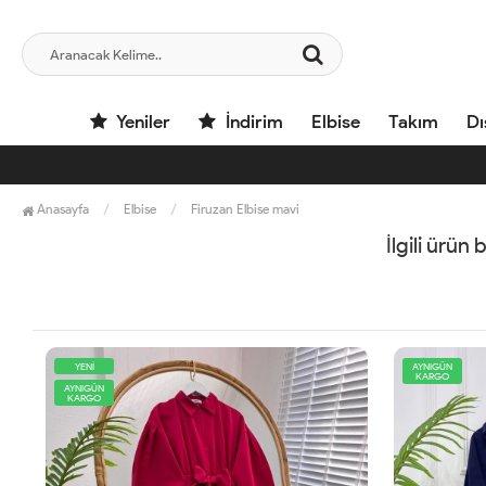
Yeniler
İndirim
Elbise
Takım
Dı
Anasayfa
Elbise
Firuzan Elbise mavi
İlgili ürün
YENİ
AYNIGÜN
KARGO
AYNIGÜN
KARGO