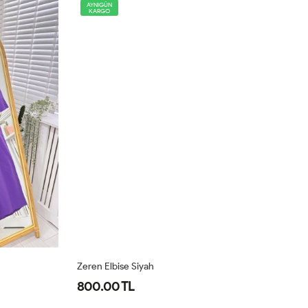
AYNIGÜN
KARGO
Zeren Elbise Siyah
Ze
800.00 TL
8