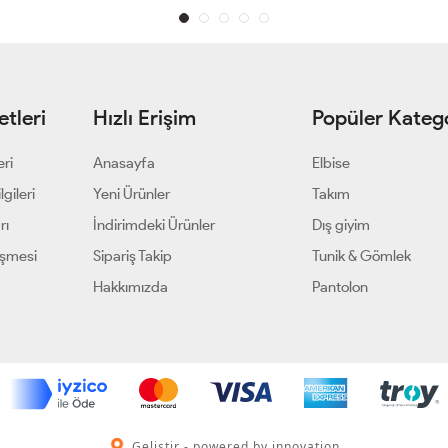
tleri
Hızlı Erişim
Popüler Katego
eri
Anasayfa
Elbise
gileri
Yeni Ürünler
Takım
rı
İndirimdeki Ürünler
Dış giyim
eşmesi
Sipariş Takip
Tunik & Gömlek
Hakkımızda
Pantolon
Geliştir - powered by innovation