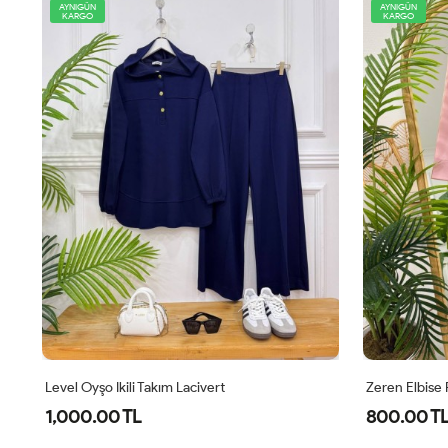
AYNIGÜN
AYNIGÜN
KARGO
KARGO
Level Oyşo Ikili Takım Lacivert
Zeren Elbise
1,000.00 TL
800.00 T