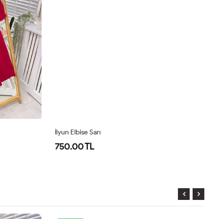
İlyun Elbise Sarı
İl
750.00 TL
7