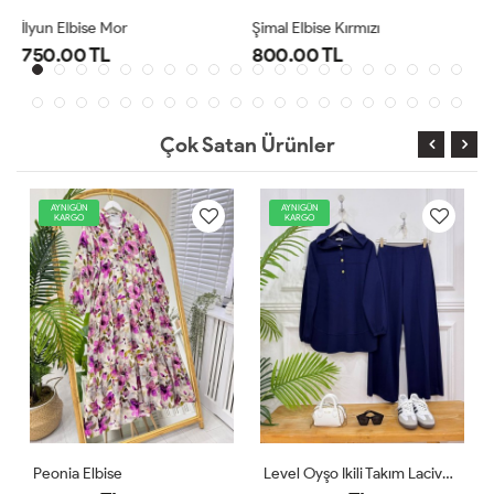
Şimal Elbise Kırmızı
Level Oyşo Ikili Takım Lacivert
800.00 TL
1,000.00 TL
Çok Satan Ürünler
AYNIGÜN
AYNIGÜN
KARGO
KARGO
Level Oyşo Ikili Takım Lacivert
Zeren Elbise Pudra