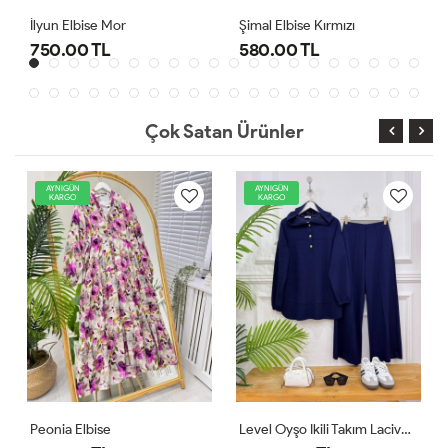
Şimal Elbise Kırmızı
Level Oyşo Ikili Takım Lacivert
580.00 TL
1,000.00 TL
Çok Satan Ürünler
AYNIGÜN
AYNIGÜN
KARGO
KARGO
Level Oyşo Ikili Takım Lacivert
Zeren Elbise Pudra