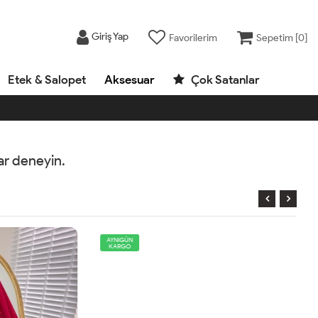
Giriş Yap
Favorilerim
Sepetim [
0
]
Etek & Salopet
Aksesuar
Çok Satanlar
rar deneyin.
AYNIGÜN
KARGO