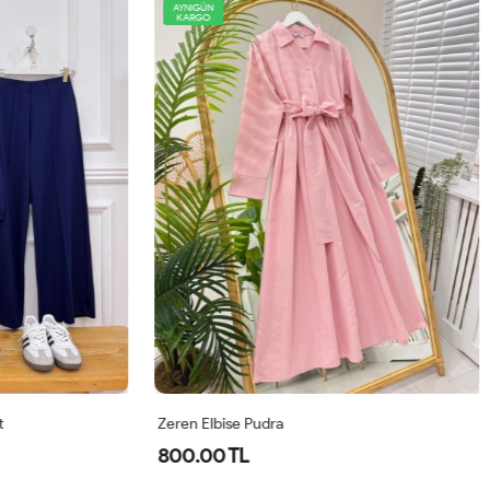
AYNIGÜN
KARGO
 Pudra
Zeren Elbise Mor
L
800.00 TL