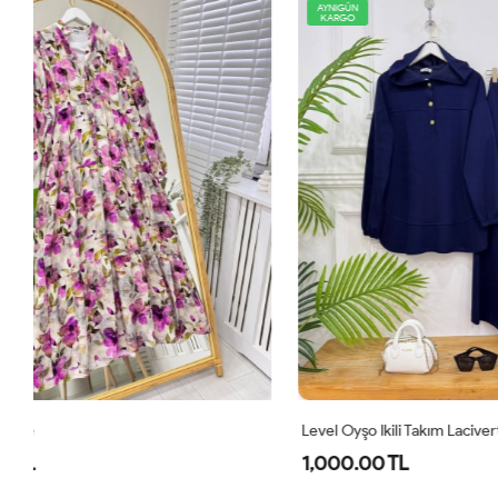
AYNIGÜN
AYNIGÜN
KARGO
KARGO
Level Oyşo Ikili Takım Lacivert
Zeren Elbise
1,000.00 TL
800.00 T