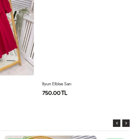
İlyun Elbise Sarı
Pr
750.00 TL
8