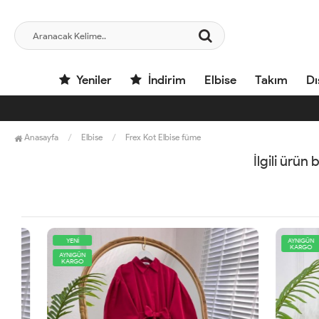
Yeniler
İndirim
Elbise
Takım
Dı
Anasayfa
Elbise
Frex Kot Elbise füme
İlgili ürün
YENİ
AYNIGÜN
KARGO
AYNIGÜN
KARGO