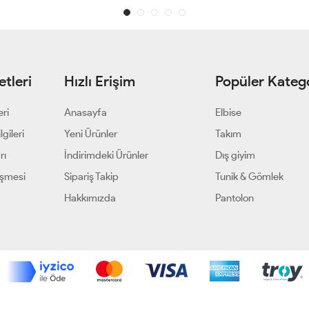
tleri
Hızlı Erişim
Popüler Katego
eri
Anasayfa
Elbise
gileri
Yeni Ürünler
Takım
rı
İndirimdeki Ürünler
Dış giyim
eşmesi
Sipariş Takip
Tunik & Gömlek
Hakkımızda
Pantolon
Geliştir - powered by innovation