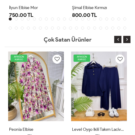
Şimal Elbise Kırmızı
Level Oyşo Ikili Takım Lacivert
800.00 TL
1,000.00 TL
Çok Satan Ürünler
AYNIGÜN
AYNIGÜN
KARGO
KARGO
Level Oyşo Ikili Takım Lacivert
Zeren Elbise Pudra