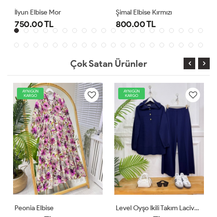
Şimal Elbise Kırmızı
Level Oyşo Ikili Takım Lacivert
800.00 TL
1,000.00 TL
Çok Satan Ürünler
AYNIGÜN
AYNIGÜN
KARGO
KARGO
Level Oyşo Ikili Takım Lacivert
Zeren Elbise Pudra