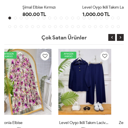
Şimal Elbise Kırmızı
Level Oyşo Ikili Takım Lacivert
800.00 TL
1,000.00 TL
Çok Satan Ürünler
AYNIGÜN
AYNIGÜN
KARGO
KARGO
Level Oyşo Ikili Takım Lacivert
Zeren Elbise Pudra