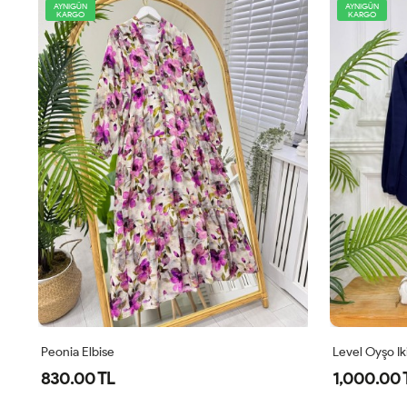
AYNIGÜN
AYNIGÜN
KARGO
KARGO
Level Oyşo Ikili Takım Lacivert
Zeren Elbise
1,000.00 TL
800.00 T