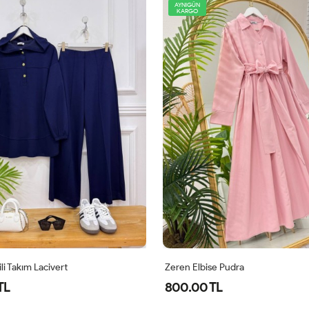
AYNIGÜN
KARGO
 Pudra
Zeren Elbise Mor
L
800.00 TL