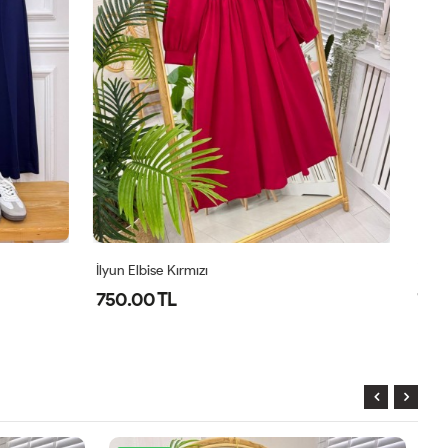
İlyun Elbise Sarı
Pr
750.00 TL
8