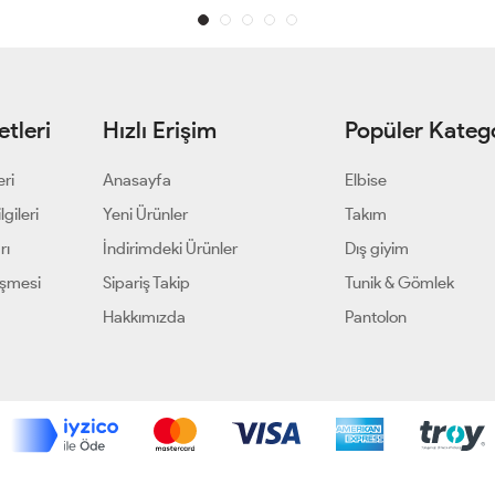
tleri
Hızlı Erişim
Popüler Katego
eri
Anasayfa
Elbise
gileri
Yeni Ürünler
Takım
rı
İndirimdeki Ürünler
Dış giyim
eşmesi
Sipariş Takip
Tunik & Gömlek
Hakkımızda
Pantolon
Geliştir - powered by innovation