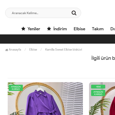
Yeniler
İndirim
Elbise
Takım
Dı
Anasayfa
Elbise
Kamilla Sweat Elbise bisküvi
İlgili ürün
YENİ
AYNIGÜN
KARGO
AYNIGÜN
KARGO