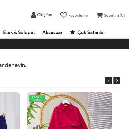
Giriş Yap
Favorilerim
Sepetim [
0
]
Etek & Salopet
Aksesuar
Çok Satanlar
rar deneyin.
AYNIGÜN
KARGO