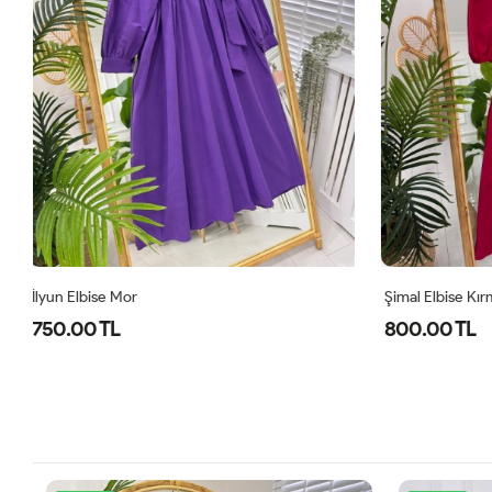
Şimal Elbise Kırmızı
Level Oyşo Iki
800.00 TL
1,000.00 