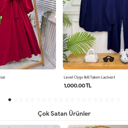
li Takım Lacivert
İlyun Elbise Kırmızı
TL
750.00 TL
Çok Satan Ürünler