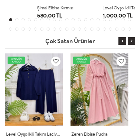
Şimal Elbise Kırmızı
Level Oyşo Ikili Takım Lacivert
580.00 TL
1,000.00 TL
Çok Satan Ürünler
AYNIGÜN
AYNIGÜN
KARGO
KARGO
Zeren Elbise Pudra
Zeren Elbise Mor