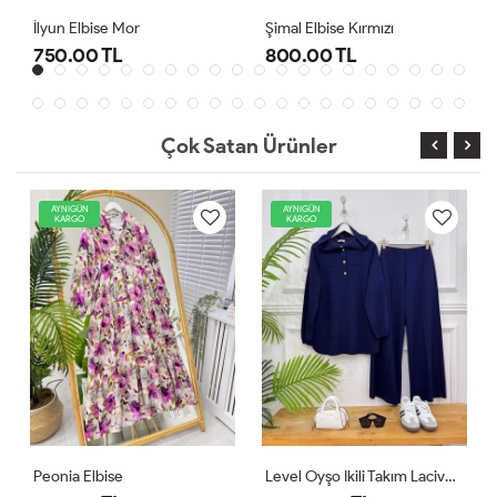
Şimal Elbise Kırmızı
Level Oyşo Ikili Takım Lacivert
800.00 TL
1,000.00 TL
Çok Satan Ürünler
AYNIGÜN
AYNIGÜN
KARGO
KARGO
Level Oyşo Ikili Takım Lacivert
Zeren Elbise Pudra