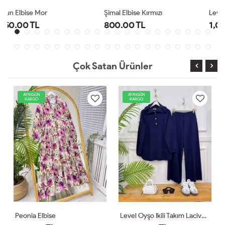
Şimal Elbise Kırmızı
Level Oyşo Ikili Takım Lacivert
800.00 TL
1,000.00 TL
Çok Satan Ürünler
AYNIGÜN
AYNIGÜN
KARGO
KARGO
Level Oyşo Ikili Takım Lacivert
Zeren Elbise Pudra