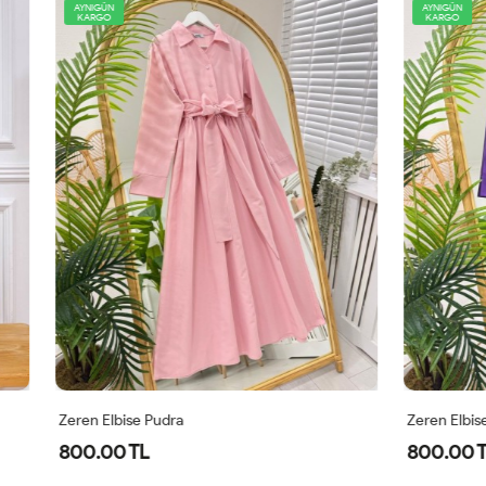
AYNIGÜN
KARGO
 Pudra
Zeren Elbise Mor
L
800.00 TL