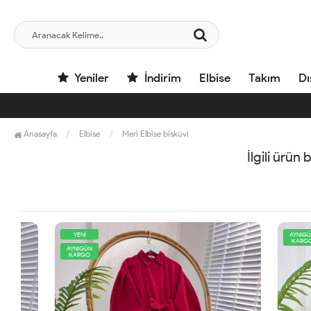
Yeniler
İndirim
Elbise
Takım
Dı
Anasayfa
Elbise
Meri Elbise bisküvi
İlgili ürün
YENİ
AYNIGÜN
KARGO
AYNIGÜN
KARGO