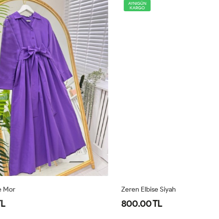
AYNIGÜN
KARGO
Zeren Elbise Siyah
Ze
800.00 TL
8