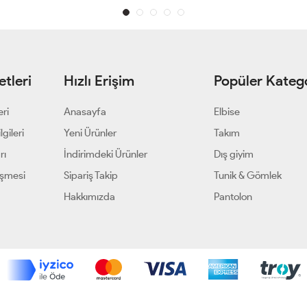
tleri
Hızlı Erişim
Popüler Katego
eri
Anasayfa
Elbise
gileri
Yeni Ürünler
Takım
rı
İndirimdeki Ürünler
Dış giyim
eşmesi
Sipariş Takip
Tunik & Gömlek
Hakkımızda
Pantolon
Geliştir - powered by innovation