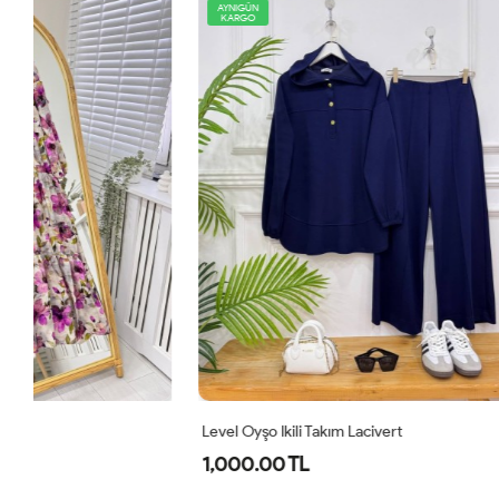
AYNIGÜN
AYNIGÜN
KARGO
KARGO
Level Oyşo Ikili Takım Lacivert
Zeren Elbise
1,000.00 TL
800.00 T