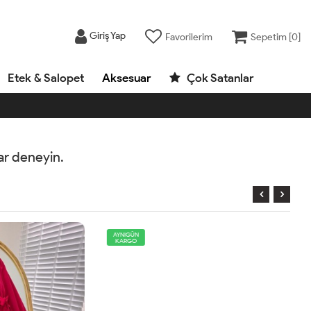
Giriş Yap
Favorilerim
Sepetim [
0
]
Etek & Salopet
Aksesuar
Çok Satanlar
rar deneyin.
AYNIGÜN
KARGO