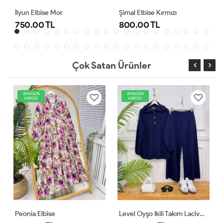
Şimal Elbise Kırmızı
Level Oyşo Ikili Takım Lacivert
800.00 TL
1,000.00 TL
Çok Satan Ürünler
AYNIGÜN
AYNIGÜN
KARGO
KARGO
Level Oyşo Ikili Takım Lacivert
Zeren Elbise Pudra