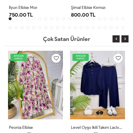
Şimal Elbise Kırmızı
Level Oyşo Ikili Takım Lacivert
800.00 TL
1,000.00 TL
Çok Satan Ürünler
AYNIGÜN
AYNIGÜN
KARGO
KARGO
Level Oyşo Ikili Takım Lacivert
Zeren Elbise Pudra