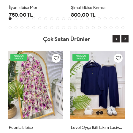
Şimal Elbise Kırmızı
Level Oyşo Ikili Takım Lacivert
800.00 TL
1,000.00 TL
Çok Satan Ürünler
AYNIGÜN
AYNIGÜN
KARGO
KARGO
Level Oyşo Ikili Takım Lacivert
Zeren Elbise Pudra